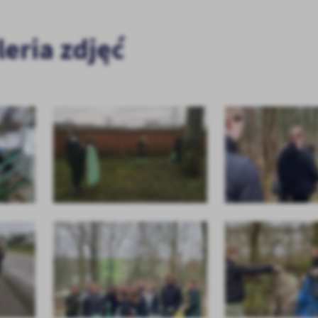
leria zdjęć