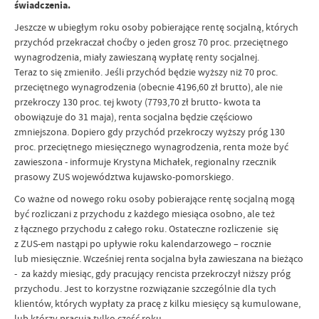
świadczenia.
Jeszcze w ubiegłym roku osoby pobierające rentę socjalną, których
przychód przekraczał choćby o jeden grosz 70 proc. przeciętnego
wynagrodzenia, miały zawieszaną wypłatę renty socjalnej.
Teraz to się zmieniło. Jeśli przychód będzie wyższy niż 70 proc.
przeciętnego wynagrodzenia (obecnie 4196,60 zł brutto), ale nie
przekroczy 130 proc. tej kwoty (7793,70 zł brutto- kwota ta
obowiązuje do 31 maja), renta socjalna będzie częściowo
zmniejszona. Dopiero gdy przychód przekroczy wyższy próg 130
proc. przeciętnego miesięcznego wynagrodzenia, renta może być
zawieszona - informuje Krystyna Michałek, regionalny rzecznik
prasowy ZUS województwa kujawsko-pomorskiego.
Co ważne od nowego roku osoby pobierające rentę socjalną mogą
być rozliczani z przychodu z każdego miesiąca osobno, ale też
z łącznego przychodu z całego roku. Ostateczne rozliczenie się
z ZUS-em nastąpi po upływie roku kalendarzowego – rocznie
lub miesięcznie. Wcześniej renta socjalna była zawieszana na bieżąco
- za każdy miesiąc, gdy pracujący rencista przekroczył niższy próg
przychodu. Jest to korzystne rozwiązanie szczególnie dla tych
klientów, których wypłaty za pracę z kilku miesięcy są kumulowane,
lub którzy pracują tylko część roku.