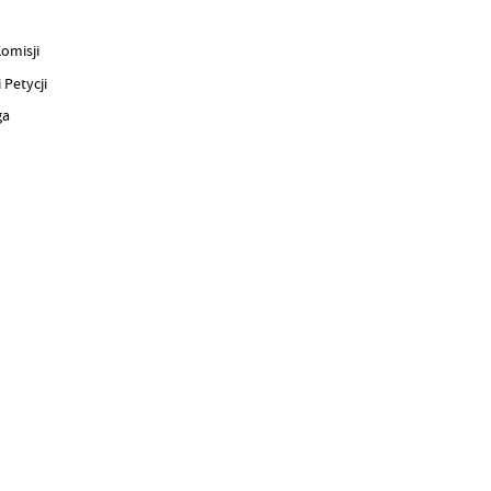
ji
cji
a