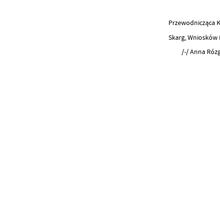
Przewodnicząca Komis
Skarg, Wniosków i Pety
/-/ Anna Rózg