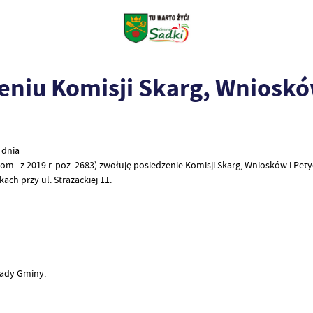
niu Komisji Skarg, Wniosków
 dnia
Pom. z 2019 r. poz. 2683) zwołuję posiedzenie Komisji Skarg, Wniosków i Pety
ch przy ul. Strażackiej 11.
Rady Gminy.